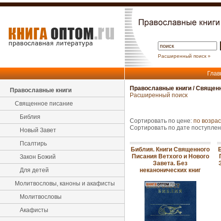
Расширенный поиск »
Глав
Православные книги
/
Священн
Православные книги
Расширенный поиск
Священное писание
Библия
Сортировать по цене:
по возра
Сортировать по дате поступле
Новый Завет
Псалтирь
Библия. Книги Священного
Писания Ветхого и Нового
Закон Божий
Завета. Без
Для детей
неканонических книг
Молитвословы, каноны и акафисты
Молитвословы
Акафисты