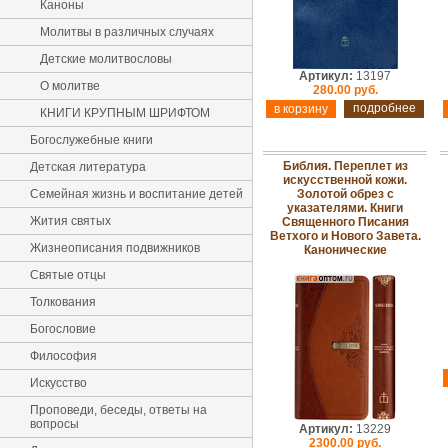
Каноны
Молитвы в различных случаях
Детские молитвословы
Артикул:
13197
О молитве
280.00 руб.
подробнее
КНИГИ КРУПНЫМ ШРИФТОМ
Богослужебные книги
Библия. Переплет из
Детская литература
искусственной кожи.
Семейная жизнь и воспитание детей
Золотой обрез с
указателями. Книги
Жития святых
Священного Писания
Ветхого и Нового Завета.
Жизнеописания подвижников
Канонические
Святые отцы
Толкования
Богословие
Философия
Искусство
Проповеди, беседы, ответы на
вопросы
Артикул:
13229
2300.00 руб.