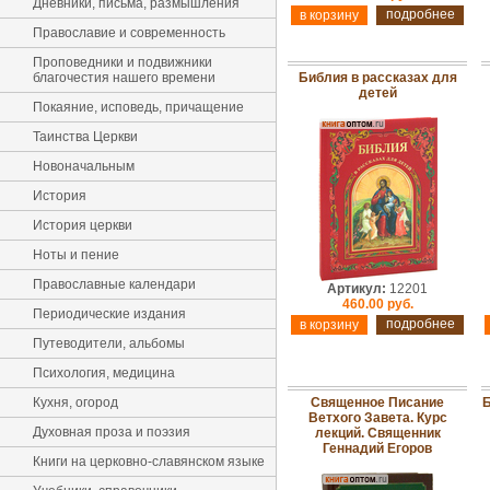
Дневники, письма, размышления
подробнее
Православие и современность
Проповедники и подвижники
благочестия нашего времени
Библия в рассказах для
детей
Покаяние, исповедь, причащение
Таинства Церкви
Новоначальным
История
История церкви
Ноты и пение
Православные календари
Артикул:
12201
460.00 руб.
Периодические издания
подробнее
Путеводители, альбомы
Психология, медицина
Кухня, огород
Священное Писание
Б
Ветхого Завета. Курс
Духовная проза и поэзия
лекций. Священник
Геннадий Егоров
Книги на церковно-славянском языке