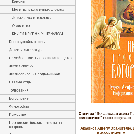
Каноны
Молитвы в различных случаях
Детские молитвословы
О молитве
КНИГИ КРУПНЫМ ШРИФТОМ
Богослужебные книги
Детская литература
Семейная жизнь и воспитание детей
Жития святых
Жизнеописания подвижников
Святые отцы
Толкования
Богословие
Философия
С книгой "Почаевская икона П
Искусство
паломников" также покупают:
Проповеди, беседы, ответы на
вопросы
Акафист Ангелу Хранителю. 
в ассортименте