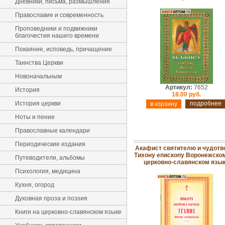
Дневники, письма, размышления
Православие и современность
Проповедники и подвижники
благочестия нашего времени
Покаяние, исповедь, причащение
Таинства Церкви
Новоначальным
Артикул:
7652
История
18.00 руб.
История церкви
подробнее
Ноты и пение
Православные календари
Периодические издания
Акафист святителю и чудотв
Тихону епископу Воронежско
Путеводители, альбомы
церковно-славянском язы
Психология, медицина
Кухня, огород
Духовная проза и поэзия
Книги на церковно-славянском языке