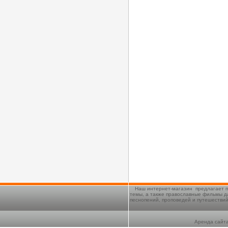
Наш интернет-магазин предлагает п
темы, а также православные фильмы д
песнопений, проповедей и путешестви
Аренда сайта