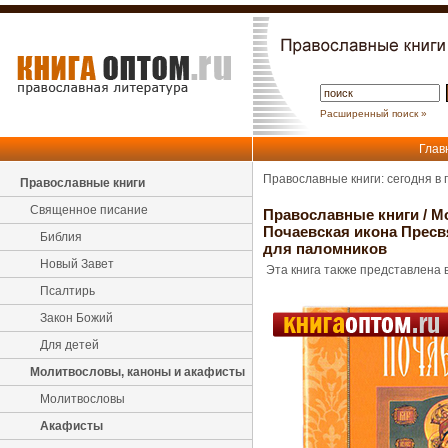
Расширенный поиск »
Глав
Православные книги: сегодня в
Православные книги
Священное писание
Православные книги
/
М
Почаевская икона Пресв
Библия
для паломников
Новый Завет
Эта книга также представлена в
Псалтирь
Закон Божий
Для детей
Молитвословы, каноны и акафисты
Молитвословы
Акафисты