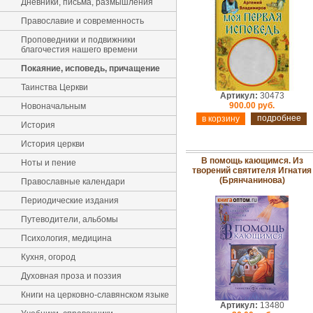
Дневники, письма, размышления
Православие и современность
Проповедники и подвижники
благочестия нашего времени
Покаяние, исповедь, причащение
Таинства Церкви
Артикул:
30473
900.00 руб.
Новоначальным
подробнее
История
История церкви
В помощь кающимся. Из
Ноты и пение
творений святителя Игнатия
(Брянчанинова)
Православные календари
Периодические издания
Путеводители, альбомы
Психология, медицина
Кухня, огород
Духовная проза и поэзия
Книги на церковно-славянском языке
Артикул:
13480