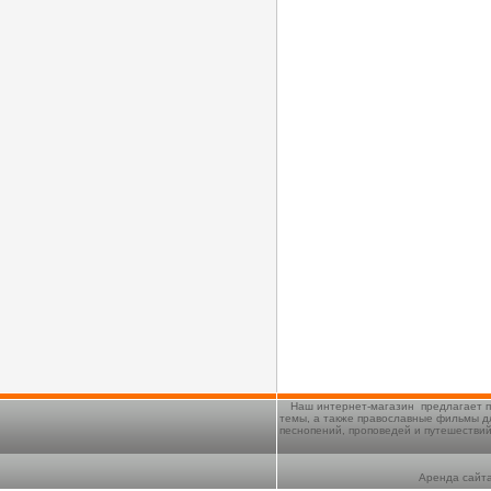
Наш интернет-магазин предлагает п
темы, а также православные фильмы д
песнопений, проповедей и путешестви
Аренда сайта