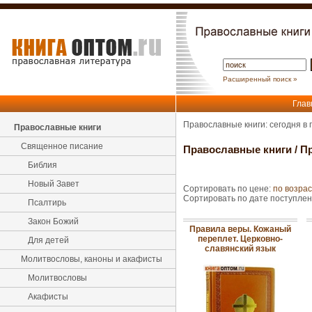
Расширенный поиск »
Глав
Православные книги: сегодня в
Православные книги
Священное писание
Православные книги
/
Пр
Библия
Новый Завет
Сортировать по цене:
по возра
Сортировать по дате поступле
Псалтирь
Закон Божий
Правила веры. Кожаный
переплет. Церковно-
Для детей
славянский язык
Молитвословы, каноны и акафисты
Молитвословы
Акафисты