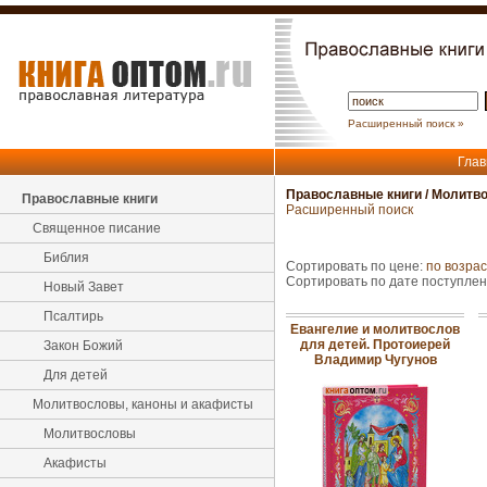
Расширенный поиск »
Глав
Православные книги
/
Молитво
Православные книги
Расширенный поиск
Священное писание
Библия
Сортировать по цене:
по возра
Сортировать по дате поступле
Новый Завет
Псалтирь
Евангелие и молитвослов
для детей. Протоиерей
Закон Божий
Владимир Чугунов
Для детей
Молитвословы, каноны и акафисты
Молитвословы
Акафисты