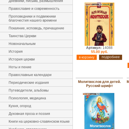
Дневники, письма, размышления
Православие и современность
Проповедники и подвижники
благочестия нашего времени
Покаяние, исповедь, причащение
Таинства Церкви
Новоначальным
Артикул:
14088
История
55.00 руб.
подробнее
История церкви
Ноты и пение
Православные календари
Молитвослов для детей.
М
Периодические издания
Русский шрифт
Путеводители, альбомы
Психология, медицина
Кухня, огород
Духовная проза и поэзия
Книги на церковно-славянском языке