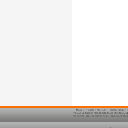
Наш интернет-магазин предлагает п
темы, а также православные фильмы д
песнопений, проповедей и путешестви