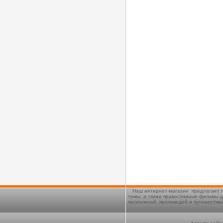
Наш интернет-магазин предлагает п
темы, а также православные фильмы д
песнопений, проповедей и путешестви