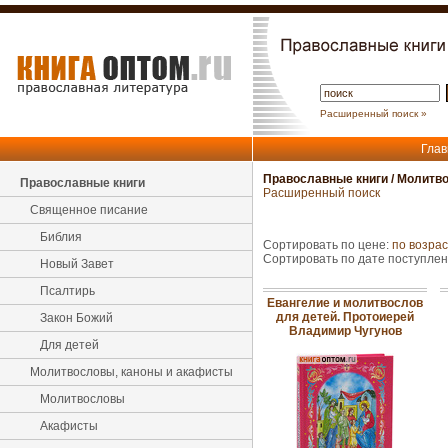
Расширенный поиск »
Глав
Православные книги
/
Молитво
Православные книги
Расширенный поиск
Священное писание
Библия
Сортировать по цене:
по возра
Сортировать по дате поступле
Новый Завет
Псалтирь
Евангелие и молитвослов
для детей. Протоиерей
Закон Божий
Владимир Чугунов
Для детей
Молитвословы, каноны и акафисты
Молитвословы
Акафисты