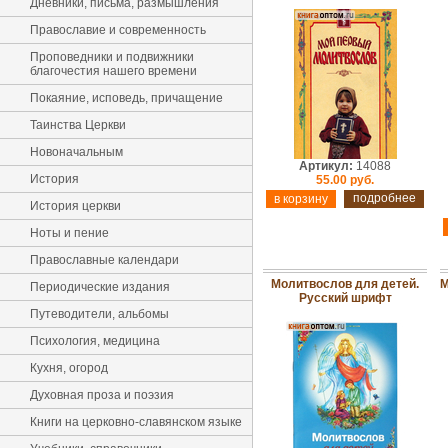
Дневники, письма, размышления
Православие и современность
Проповедники и подвижники
благочестия нашего времени
Покаяние, исповедь, причащение
Таинства Церкви
Новоначальным
Артикул:
14088
История
55.00 руб.
подробнее
История церкви
Ноты и пение
Православные календари
Молитвослов для детей.
М
Периодические издания
Русский шрифт
Путеводители, альбомы
Психология, медицина
Кухня, огород
Духовная проза и поэзия
Книги на церковно-славянском языке