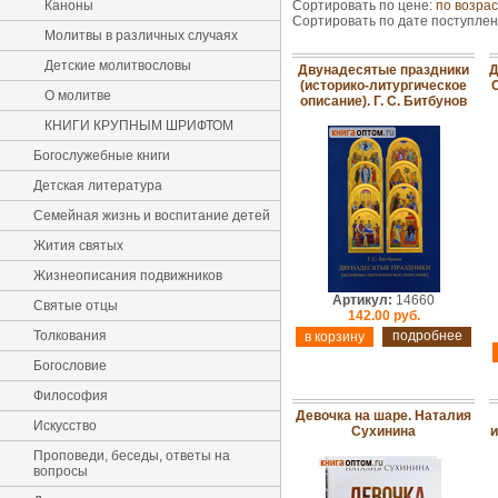
Каноны
Сортировать по цене:
по возра
Сортировать по дате поступле
Молитвы в различных случаях
Детские молитвословы
Двунадесятые праздники
Д
(историко-литургическое
О молитве
описание). Г. С. Битбунов
КНИГИ КРУПНЫМ ШРИФТОМ
Богослужебные книги
Детская литература
Семейная жизнь и воспитание детей
Жития святых
Жизнеописания подвижников
Артикул:
14660
Святые отцы
142.00 руб.
Толкования
подробнее
Богословие
Философия
Девочка на шаре. Наталия
Искусство
Сухинина
и
Проповеди, беседы, ответы на
вопросы