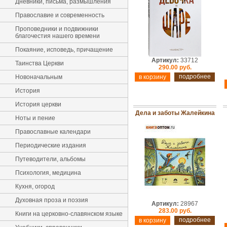
Дневники, письма, размышления
Православие и современность
Проповедники и подвижники
благочестия нашего времени
Покаяние, исповедь, причащение
Артикул:
33712
Таинства Церкви
290.00 руб.
подробнее
Новоначальным
История
История церкви
Дела и заботы Жалейкина
Ноты и пение
Православные календари
Периодические издания
Путеводители, альбомы
Психология, медицина
Кухня, огород
Духовная проза и поэзия
Артикул:
28967
283.00 руб.
Книги на церковно-славянском языке
подробнее