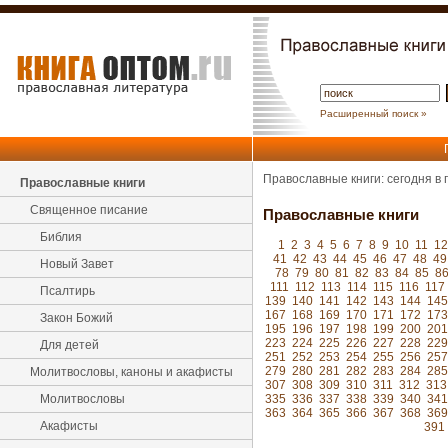
Расширенный поиск »
Православные книги: сегодня в
Православные книги
Священное писание
Православные книги
Библия
1
2
3
4
5
6
7
8
9
10
11
12
41
42
43
44
45
46
47
48
49
Новый Завет
78
79
80
81
82
83
84
85
8
111
112
113
114
115
116
117
Псалтирь
139
140
141
142
143
144
145
167
168
169
170
171
172
173
Закон Божий
195
196
197
198
199
200
201
223
224
225
226
227
228
229
Для детей
251
252
253
254
255
256
257
279
280
281
282
283
284
285
Молитвословы, каноны и акафисты
307
308
309
310
311
312
313
Молитвословы
335
336
337
338
339
340
341
363
364
365
366
367
368
369
Акафисты
391