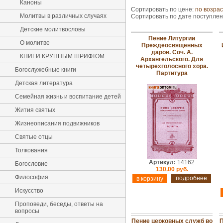
Каноны
Сортировать по цене:
по возра
Молитвы в различных случаях
Сортировать по дате поступле
Детские молитвословы
Пение Литургии
О молитве
Преждеосвященных
даров. Соч. А.
КНИГИ КРУПНЫМ ШРИФТОМ
Архангельского. Для
четырехголосного хора.
Богослужебные книги
Партитура
Детская литература
Семейная жизнь и воспитание детей
Жития святых
Жизнеописания подвижников
Святые отцы
Толкования
Артикул:
14162
Богословие
130.00 руб.
Философия
подробнее
Искусство
Проповеди, беседы, ответы на
вопросы
Пение церковных служб во
П