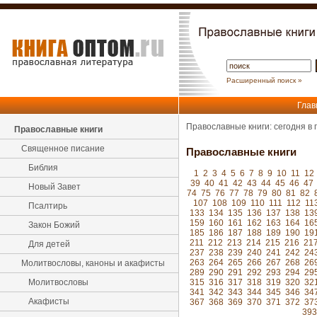
Расширенный поиск »
Глав
Православные книги: сегодня в
Православные книги
Священное писание
Православные книги
Библия
1
2
3
4
5
6
7
8
9
10
11
12
39
40
41
42
43
44
45
46
47
Новый Завет
74
75
76
77
78
79
80
81
82
107
108
109
110
111
112
11
Псалтирь
133
134
135
136
137
138
13
159
160
161
162
163
164
16
Закон Божий
185
186
187
188
189
190
19
211
212
213
214
215
216
21
Для детей
237
238
239
240
241
242
24
263
264
265
266
267
268
26
Молитвословы, каноны и акафисты
289
290
291
292
293
294
29
Молитвословы
315
316
317
318
319
320
32
341
342
343
344
345
346
34
Акафисты
367
368
369
370
371
372
37
393