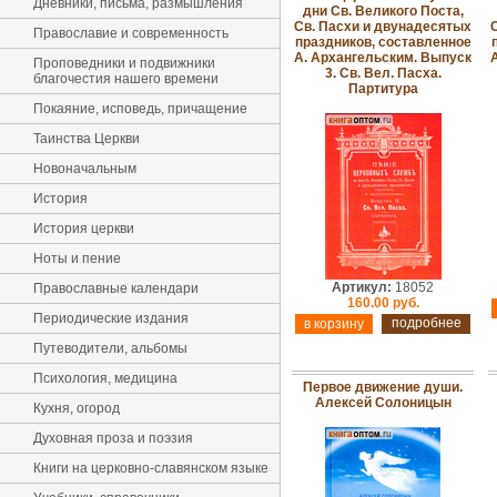
Дневники, письма, размышления
дни Св. Великого Поста,
Св. Пасхи и двунадесятых
Православие и современность
праздников, составленное
А. Архангельским. Выпуск
Проповедники и подвижники
3. Св. Вел. Пасха.
благочестия нашего времени
Партитура
Покаяние, исповедь, причащение
Таинства Церкви
Новоначальным
История
История церкви
Ноты и пение
Артикул:
18052
Православные календари
160.00 руб.
Периодические издания
подробнее
Путеводители, альбомы
Психология, медицина
Первое движение души.
Алексей Солоницын
Кухня, огород
Духовная проза и поэзия
Книги на церковно-славянском языке