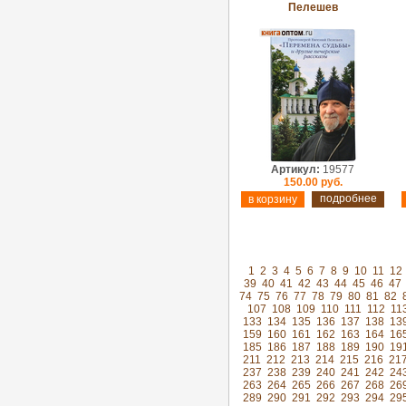
Пелешев
Артикул:
19577
150.00 руб.
подробнее
1
2
3
4
5
6
7
8
9
10
11
12
39
40
41
42
43
44
45
46
47
74
75
76
77
78
79
80
81
82
107
108
109
110
111
112
11
133
134
135
136
137
138
13
159
160
161
162
163
164
16
185
186
187
188
189
190
19
211
212
213
214
215
216
21
237
238
239
240
241
242
24
263
264
265
266
267
268
26
289
290
291
292
293
294
29