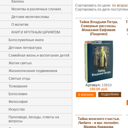
Каноны
Сортировать по цене:
по возра
Молитвы в различных случаях
Сортировать по дате поступле
Детские молитвословы
Тайна Владыки Петра.
Т
О молитве
Северные рассказы.
Монахиня Евфимия
КНИГИ КРУПНЫМ ШРИФТОМ
(Пащенко)
Богослужебные книги
Детская литература
Семейная жизнь и воспитание детей
Жития святых
Жизнеописания подвижников
Святые отцы
Артикул:
13610
Толкования
180.00 руб.
Богословие
подробнее
Философия
Искусство
Проповеди, беседы, ответы на
Тайна женского счастья.
вопросы
Любите - и вас полюбят.
Марина Кравцова