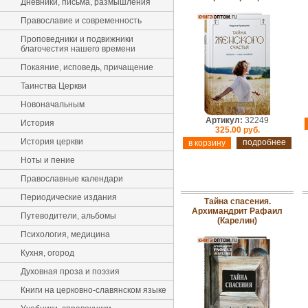
Дневники, письма, размышления
Православие и современность
Проповедники и подвижники
благочестия нашего времени
Покаяние, исповедь, причащение
Таинства Церкви
Новоначальным
Артикул:
32249
История
325.00 руб.
История церкви
подробнее
Ноты и пение
Православные календари
Периодические издания
Тайна спасения.
Архимандрит Рафаил
Путеводители, альбомы
(Карелин)
Психология, медицина
Кухня, огород
Духовная проза и поэзия
Книги на церковно-славянском языке