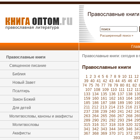
Расширенный поиск »
Глав
Православные книги: сегодня в
Православные книги
Священное писание
Православные книги
Библия
1
2
3
4
5
6
7
8
9
10
11
12
39
40
41
42
43
44
45
46
47
Новый Завет
74
75
76
77
78
79
80
81
82
107
108
109
110
111
112
11
Псалтирь
133
134
135
136
137
138
13
159
160
161
162
163
164
16
Закон Божий
185
186
187
188
189
190
19
211
212
213
214
215
216
21
Для детей
237
238
239
240
241
242
24
263
264
265
266
267
268
26
Молитвословы, каноны и акафисты
289
290
291
292
293
294
29
Молитвословы
315
316
317
318
319
320
32
341
342
343
344
345
346
34
Акафисты
367
368
369
370
371
372
37
393