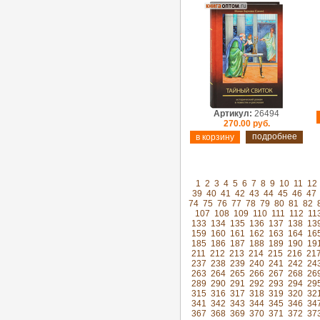
Артикул:
26494
270.00 руб.
подробнее
1
2
3
4
5
6
7
8
9
10
11
12
39
40
41
42
43
44
45
46
47
74
75
76
77
78
79
80
81
82
107
108
109
110
111
112
11
133
134
135
136
137
138
13
159
160
161
162
163
164
16
185
186
187
188
189
190
19
211
212
213
214
215
216
21
237
238
239
240
241
242
24
263
264
265
266
267
268
26
289
290
291
292
293
294
29
315
316
317
318
319
320
32
341
342
343
344
345
346
34
367
368
369
370
371
372
37