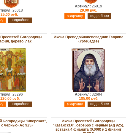
Артикул:
26019
тикул:
26018
29.00 руб.
25.00 руб.
подробнее
подробнее
 Пресвятой Богородицы.
Икона Преподобноисповедник Гавриил
афия, дерево, лак
(Ургебадзе)
тикул:
28296
Артикул:
32684
1120.00 руб.
185.00 руб.
подробнее
подробнее
й Богородицы "Иверская",
Икона Пресвятой Богородицы
 с чернью (Ag 925)
"Казанская", серебро с чернью (Ag 925),
вставка 4 фианита (0,008) и 1 фианит