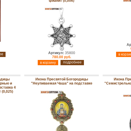
фианит (0,006)
Ар
Артикул:
35800
ее
780.00 руб.
подробнее
одицы
Икона Пресвятой Богородицы
Икона Пр
ернью и
"Неупиваемая Чаша" на подставке
"Семистрельна
вставка 4
 (0,025)