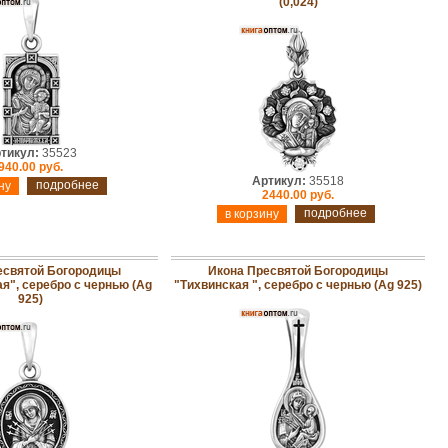
(0,024)
тикул:
35523
940.00 руб.
Артикул:
35518
подробнее
2440.00 руб.
подробнее
есвятой Богородицы
Икона Пресвятой Богородицы
я", серебро с чернью (Ag
"Тихвинская ", серебро с чернью (Ag 925)
925)