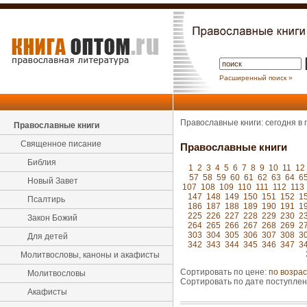
Расширенный поиск »
Православные книги: сегодня в
Православные книги
Священное писание
Православные книги
Библия
1
2
3
4
5
6
7
8
9
10
11
12
57
58
59
60
61
62
63
64
6
Новый Завет
107
108
109
110
111
112
113
147
148
149
150
151
152
1
Псалтирь
186
187
188
189
190
191
1
225
226
227
228
229
230
2
Закон Божий
264
265
266
267
268
269
2
303
304
305
306
307
308
3
Для детей
342
343
344
345
346
347
3
Молитвословы, каноны и акафисты
Сортировать по цене:
по возра
Молитвословы
Сортировать по дате поступле
Акафисты