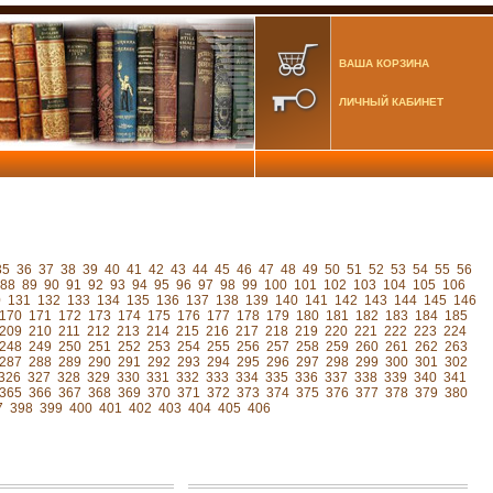
ВАША КОРЗИНА
ЛИЧНЫЙ КАБИНЕТ
35
36
37
38
39
40
41
42
43
44
45
46
47
48
49
50
51
52
53
54
55
56
88
89
90
91
92
93
94
95
96
97
98
99
100
101
102
103
104
105
106
0
131
132
133
134
135
136
137
138
139
140
141
142
143
144
145
146
170
171
172
173
174
175
176
177
178
179
180
181
182
183
184
185
209
210
211
212
213
214
215
216
217
218
219
220
221
222
223
224
248
249
250
251
252
253
254
255
256
257
258
259
260
261
262
263
287
288
289
290
291
292
293
294
295
296
297
298
299
300
301
302
326
327
328
329
330
331
332
333
334
335
336
337
338
339
340
341
365
366
367
368
369
370
371
372
373
374
375
376
377
378
379
380
7
398
399
400
401
402
403
404
405
406