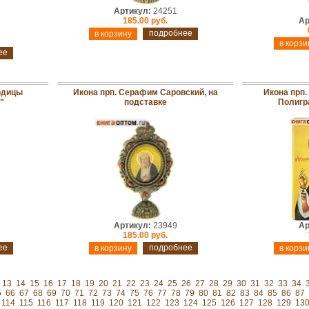
Артикул:
24251
185.00 руб.
Ар
подробнее
ее
одицы
Икона прп. Серафим Саровский, на
Икона прп
"
подставке
Полигр
Артикул:
23949
Ар
185.00 руб.
ее
подробнее
13
14
15
16
17
18
19
20
21
22
23
24
25
26
27
28
29
30
31
32
33
34
5
66
67
68
69
70
71
72
73
74
75
76
77
78
79
80
81
82
83
84
85
86
87
114
115
116
117
118
119
120
121
122
123
124
125
126
127
128
129
13