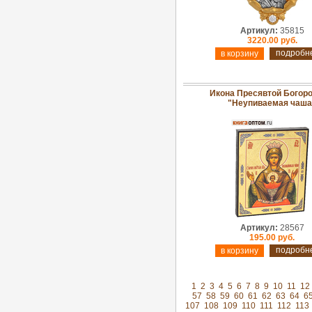
Артикул:
35815
3220.00 руб.
подробн
Икона Пресявтой Богор
"Неупиваемая чаша
Артикул:
28567
195.00 руб.
подробн
1
2
3
4
5
6
7
8
9
10
11
12
57
58
59
60
61
62
63
64
6
107
108
109
110
111
112
113