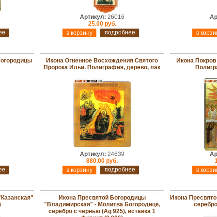
Артикул:
26016
Ар
25.00 руб.
ее
подробнее
Богородицы
Икона Огненное Восхождения Святого
Икона Покров
Пророка Ильи. Полиграфия, дерево, лак
Полигр
Артикул:
24639
Ар
880.00 руб.
ее
подробнее
"Казанская"
Икона Пресвятой Богородицы
Икона Пресвято
)
"Владимирская" - Молитва Богородице,
серебро
серебро с чернью (Ag 925), вставка 1