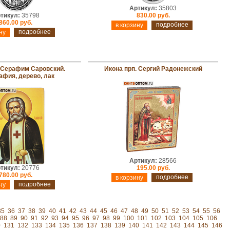
Артикул:
35803
тикул:
35798
830.00 руб.
860.00 руб.
подробнее
подробнее
. Серафим Саровский.
Икона прп. Сергий Радонежский
афия, дерево, лак
Артикул:
28566
тикул:
20776
195.00 руб.
780.00 руб.
подробнее
подробнее
35
36
37
38
39
40
41
42
43
44
45
46
47
48
49
50
51
52
53
54
55
56
88
89
90
91
92
93
94
95
96
97
98
99
100
101
102
103
104
105
106
0
131
132
133
134
135
136
137
138
139
140
141
142
143
144
145
146