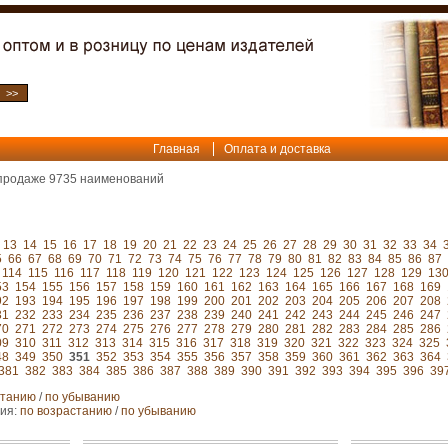
Главная
Оплата и доставка
 продаже
9735
наименований
13
14
15
16
17
18
19
20
21
22
23
24
25
26
27
28
29
30
31
32
33
34
5
66
67
68
69
70
71
72
73
74
75
76
77
78
79
80
81
82
83
84
85
86
87
114
115
116
117
118
119
120
121
122
123
124
125
126
127
128
129
13
53
154
155
156
157
158
159
160
161
162
163
164
165
166
167
168
169
92
193
194
195
196
197
198
199
200
201
202
203
204
205
206
207
208
31
232
233
234
235
236
237
238
239
240
241
242
243
244
245
246
247
70
271
272
273
274
275
276
277
278
279
280
281
282
283
284
285
286
09
310
311
312
313
314
315
316
317
318
319
320
321
322
323
324
325
48
349
350
351
352
353
354
355
356
357
358
359
360
361
362
363
364
381
382
383
384
385
386
387
388
389
390
391
392
393
394
395
396
39
станию
/
по убыванию
ния:
по возрастанию
/
по убыванию