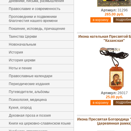
Дневники, письма, размышления
Православие и современность
Артикул:
31296
265.00 руб.
Проповедники и подвижники
подробн
благочестия нашего времени
Покаяние, исповедь, причащение
Таинства Церкви
Икона нательная Пресвятой 
"Казанская"
Новоначальным
История
История церкви
Ноты и пение
Православные календари
Периодические издания
Путеводители, альбомы
Артикул:
26017
25.00 руб.
Психология, медицина
подробн
Кухня, огород
Духовная проза и поэзия
Икона Пресвятая Богородица 
Книги на церковно-славянском языке
(деревянная рамка