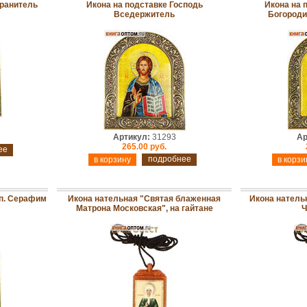
Хранитель
Икона на подставке Господь
Икона на 
Вседержитель
Богороди
Артикул:
31293
Ар
265.00 руб.
ее
подробнее
рп. Серафим
Икона нательная "Святая блаженная
Икона натель
Матрона Московская", на гайтане
Ч