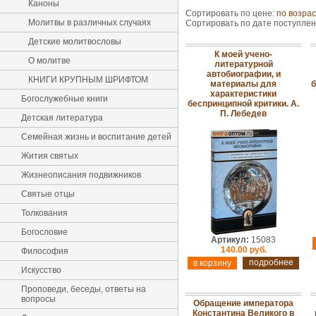
Каноны
Сортировать по цене:
по возра
Молитвы в различных случаях
Сортировать по дате поступле
Детские молитвословы
К моей учено-
О молитве
литературной
автобиографии, и
КНИГИ КРУПНЫМ ШРИФТОМ
материалы для
б
характеристики
Богослужебные книги
беспринципной критики. А.
П. Лебедев
Детская литература
Семейная жизнь и воспитание детей
Жития святых
Жизнеописания подвижников
Святые отцы
Толкования
Богословие
Артикул:
15083
140.00 руб.
Философия
подробнее
Искусство
Проповеди, беседы, ответы на
вопросы
Обращение императора
Константина Великого в