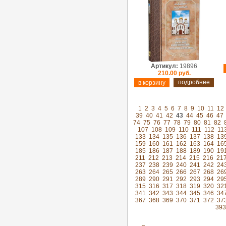
Артикул:
19896
210.00 руб.
подробнее
1
2
3
4
5
6
7
8
9
10
11
12
39
40
41
42
43
44
45
46
47
74
75
76
77
78
79
80
81
82
107
108
109
110
111
112
11
133
134
135
136
137
138
13
159
160
161
162
163
164
16
185
186
187
188
189
190
19
211
212
213
214
215
216
21
237
238
239
240
241
242
24
263
264
265
266
267
268
26
289
290
291
292
293
294
29
315
316
317
318
319
320
32
341
342
343
344
345
346
34
367
368
369
370
371
372
37
393