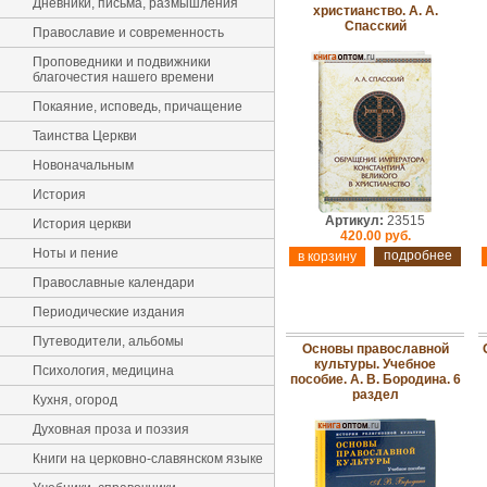
Дневники, письма, размышления
христианство. А. А.
Спасский
Православие и современность
Проповедники и подвижники
благочестия нашего времени
Покаяние, исповедь, причащение
Таинства Церкви
Новоначальным
История
Артикул:
23515
История церкви
420.00 руб.
Ноты и пение
подробнее
Православные календари
Периодические издания
Путеводители, альбомы
Основы православной
культуры. Учебное
Психология, медицина
пособие. А. В. Бородина. 6
раздел
Кухня, огород
Духовная проза и поэзия
Книги на церковно-славянском языке