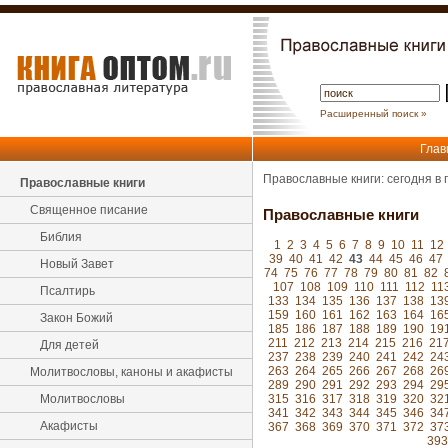
Расширенный поиск »
Глав
Православные книги: сегодня в
Православные книги
Священное писание
Православные книги
Библия
1
2
3
4
5
6
7
8
9
10
11
12
39
40
41
42
43
44
45
46
47
Новый Завет
74
75
76
77
78
79
80
81
82
107
108
109
110
111
112
11
Псалтирь
133
134
135
136
137
138
13
159
160
161
162
163
164
16
Закон Божий
185
186
187
188
189
190
19
211
212
213
214
215
216
21
Для детей
237
238
239
240
241
242
24
263
264
265
266
267
268
26
Молитвословы, каноны и акафисты
289
290
291
292
293
294
29
Молитвословы
315
316
317
318
319
320
32
341
342
343
344
345
346
34
Акафисты
367
368
369
370
371
372
37
393