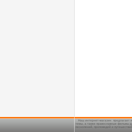
Наш интернет-магазин предлагает п
темы, а также православные фильмы д
песнопений, проповедей и путешестви