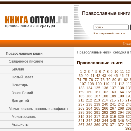
Расширенный поиск »
Глав
Православные книги: сегодня в
Православные книги
Священное писание
Православные книги
Библия
1
2
3
4
5
6
7
8
9
10
11
12
39
40
41
42
43
44
45
46
47
Новый Завет
74
75
76
77
78
79
80
81
82
107
108
109
110
111
112
11
Псалтирь
133
134
135
136
137
138
13
159
160
161
162
163
164
16
Закон Божий
185
186
187
188
189
190
19
211
212
213
214
215
216
21
Для детей
237
238
239
240
241
242
24
263
264
265
266
267
268
26
Молитвословы, каноны и акафисты
289
290
291
292
293
294
29
Молитвословы
315
316
317
318
319
320
32
341
342
343
344
345
346
34
Акафисты
367
368
369
370
371
372
37
393