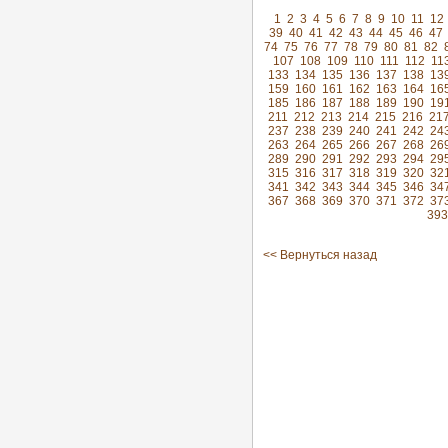
1
2
3
4
5
6
7
8
9
10
11
12
39
40
41
42
43
44
45
46
47
74
75
76
77
78
79
80
81
82
107
108
109
110
111
112
11
133
134
135
136
137
138
13
159
160
161
162
163
164
16
185
186
187
188
189
190
19
211
212
213
214
215
216
21
237
238
239
240
241
242
24
263
264
265
266
267
268
26
289
290
291
292
293
294
29
315
316
317
318
319
320
32
341
342
343
344
345
346
34
367
368
369
370
371
372
37
393
<< Вернуться назад