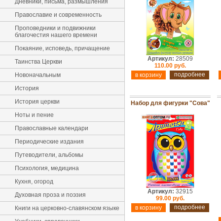
Дневники, письма, размышления
Православие и современность
Проповедники и подвижники
благочестия нашего времени
Покаяние, исповедь, причащение
Артикул:
28509
Таинства Церкви
110.00 руб.
подробнее
Новоначальным
История
История церкви
Набор для фигурки "Сова"
Ноты и пение
Православные календари
Периодические издания
Путеводители, альбомы
Психология, медицина
Кухня, огород
Артикул:
32915
Духовная проза и поэзия
99.00 руб.
подробнее
Книги на церковно-славянском языке