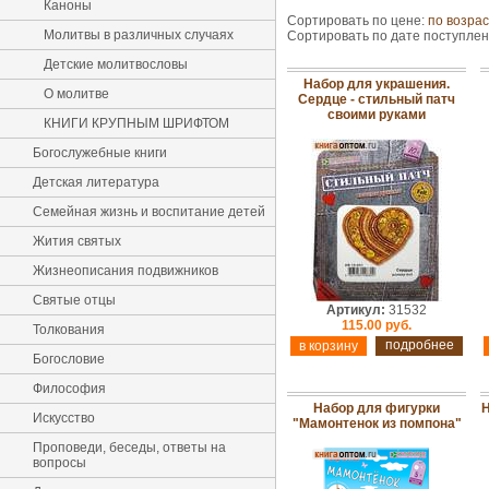
Каноны
Сортировать по цене:
по возра
Молитвы в различных случаях
Сортировать по дате поступле
Детские молитвословы
Набор для украшения.
О молитве
Сердце - стильный патч
своими руками
КНИГИ КРУПНЫМ ШРИФТОМ
Богослужебные книги
Детская литература
Семейная жизнь и воспитание детей
Жития святых
Жизнеописания подвижников
Святые отцы
Артикул:
31532
115.00 руб.
Толкования
подробнее
Богословие
Философия
Набор для фигурки
Н
Искусство
"Мамонтенок из помпона"
Проповеди, беседы, ответы на
вопросы