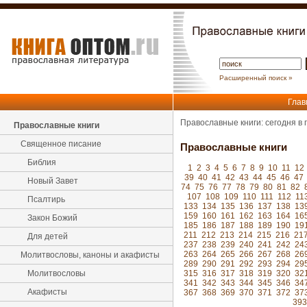
Расширенный поиск »
Глав
Православные книги: сегодня в
Православные книги
Священное писание
Православные книги
Библия
1
2
3
4
5
6
7
8
9
10
11
12
39
40
41
42
43
44
45
46
47
Новый Завет
74
75
76
77
78
79
80
81
82
107
108
109
110
111
112
11
Псалтирь
133
134
135
136
137
138
13
159
160
161
162
163
164
16
Закон Божий
185
186
187
188
189
190
19
211
212
213
214
215
216
21
Для детей
237
238
239
240
241
242
24
263
264
265
266
267
268
26
Молитвословы, каноны и акафисты
289
290
291
292
293
294
29
Молитвословы
315
316
317
318
319
320
32
341
342
343
344
345
346
34
Акафисты
367
368
369
370
371
372
37
393