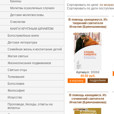
Каноны
Сортировать по цене:
по возра
Молитвы в различных случаях
Сортировать по дате поступле
Детские молитвословы
В помощь кающемуся. Из
О молитве
творений святителя
Игнатия (Брянчанинова)
КНИГИ КРУПНЫМ ШРИФТОМ
Богослужебные книги
Детская литература
Семейная жизнь и воспитание детей
Жития святых
Жизнеописания подвижников
Святые отцы
Артикул:
30068
40.00 руб.
Толкования
подробнее
Богословие
Философия
В помощь кающимся. Из
Искусство
сочинений святителя
Игнатия (Брянчанинова)
Проповеди, беседы, ответы на
вопросы