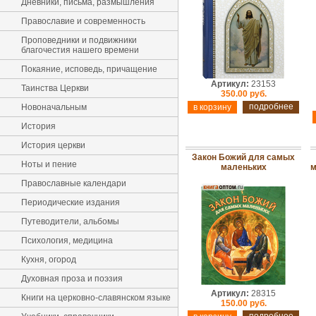
Дневники, письма, размышления
Православие и современность
Проповедники и подвижники
благочестия нашего времени
Покаяние, исповедь, причащение
Артикул:
23153
Таинства Церкви
350.00 руб.
подробнее
Новоначальным
История
История церкви
Закон Божий для самых
Ноты и пение
маленьких
м
Православные календари
Периодические издания
Путеводители, альбомы
Психология, медицина
Кухня, огород
Духовная проза и поэзия
Артикул:
28315
Книги на церковно-славянском языке
150.00 руб.