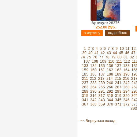
Артикул:
28375
252.00 руб.
подробнее
1
2
3
4
5
6
7
8
9
10
11
12
39
40
41
42
43
44
45
46
47
74
75
76
77
78
79
80
81
82
107
108
109
110
111
112
11
133
134
135
136
137
138
13
159
160
161
162
163
164
16
185
186
187
188
189
190
19
211
212
213
214
215
216
21
237
238
239
240
241
242
24
263
264
265
266
267
268
26
289
290
291
292
293
294
29
315
316
317
318
319
320
32
341
342
343
344
345
346
34
367
368
369
370
371
372
37
393
<< Вернуться назад