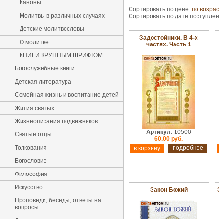
Каноны
Сортировать по цене:
по возра
Молитвы в различных случаях
Сортировать по дате поступле
Детские молитвословы
Задостойники. В 4-х
О молитве
частях. Часть 1
КНИГИ КРУПНЫМ ШРИФТОМ
Богослужебные книги
Детская литература
Семейная жизнь и воспитание детей
Жития святых
Жизнеописания подвижников
Артикул:
10500
Святые отцы
60.00 руб.
Толкования
подробнее
Богословие
Философия
Искусство
Закон Божий
Проповеди, беседы, ответы на
вопросы