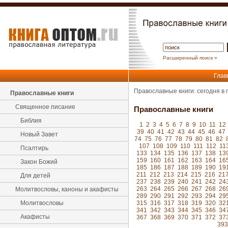
Расширенный поиск »
Глав
Православные книги: сегодня в
Православные книги
Священное писание
Православные книги
Библия
1
2
3
4
5
6
7
8
9
10
11
12
39
40
41
42
43
44
45
46
47
Новый Завет
74
75
76
77
78
79
80
81
82
107
108
109
110
111
112
11
Псалтирь
133
134
135
136
137
138
13
159
160
161
162
163
164
16
Закон Божий
185
186
187
188
189
190
19
211
212
213
214
215
216
21
Для детей
237
238
239
240
241
242
24
263
264
265
266
267
268
26
Молитвословы, каноны и акафисты
289
290
291
292
293
294
29
Молитвословы
315
316
317
318
319
320
32
341
342
343
344
345
346
34
Акафисты
367
368
369
370
371
372
37
393