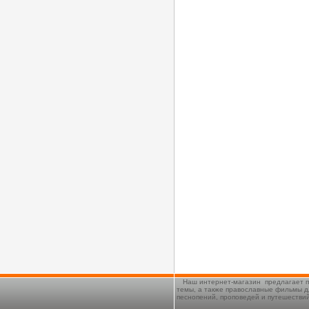
Наш интернет-магазин предлагает п
темы, а также православные фильмы д
песнопений, проповедей и путешестви