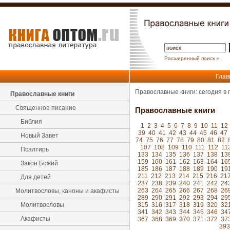
Расширенный поиск »
Глав
Православные книги: сегодня в
Православные книги
Священное писание
Православные книги
Библия
1
2
3
4
5
6
7
8
9
10
11
12
39
40
41
42
43
44
45
46
47
Новый Завет
74
75
76
77
78
79
80
81
82
107
108
109
110
111
112
11
Псалтирь
133
134
135
136
137
138
13
159
160
161
162
163
164
16
Закон Божий
185
186
187
188
189
190
19
211
212
213
214
215
216
21
Для детей
237
238
239
240
241
242
24
263
264
265
266
267
268
26
Молитвословы, каноны и акафисты
289
290
291
292
293
294
29
Молитвословы
315
316
317
318
319
320
32
341
342
343
344
345
346
34
Акафисты
367
368
369
370
371
372
37
393