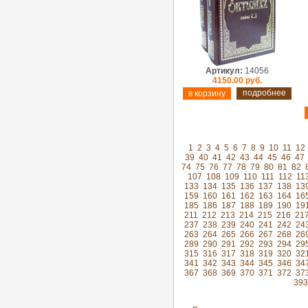
Артикул:
14056
4150.00 руб.
подробнее
1
2
3
4
5
6
7
8
9
10
11
12
39
40
41
42
43
44
45
46
47
74
75
76
77
78
79
80
81
82
107
108
109
110
111
112
11
133
134
135
136
137
138
13
159
160
161
162
163
164
16
185
186
187
188
189
190
19
211
212
213
214
215
216
21
237
238
239
240
241
242
24
263
264
265
266
267
268
26
289
290
291
292
293
294
29
315
316
317
318
319
320
32
341
342
343
344
345
346
34
367
368
369
370
371
372
37
393