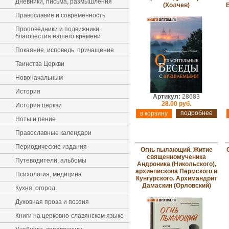
Дневники, письма, размышления
(Холчев)
В
Православие и современность
Проповедники и подвижники
благочестия нашего времени
Покаяние, исповедь, причащение
Таинства Церкви
Новоначальным
История
Артикул:
28683
28.00 руб.
История церкви
подробнее
Ноты и пение
Православные календари
Периодические издания
Огнь пылающий. Житие
священномученика
Путеводители, альбомы
Андроника (Никольского),
архиепископа Пермского и
Психология, медицина
Кунгурского. Архимандрит
Дамаскин (Орловский)
Кухня, огород
Духовная проза и поэзия
Книги на церковно-славянском языке