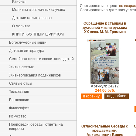
Каноны
Сортировать по цене:
по возра
Молитвы в различных случаях
Сортировать по дате поступле
Детские молитвословы
Обращение к старцам в
О молитве
духовной жизни русских
ХХ века. М. М. Громыко
КНИГИ КРУПНЫМ ШРИФТОМ
Богослужебные книги
Детская литература
Семейная жизнь и воспитание детей
Жития святых
Жизнеописания подвижников
Святые отцы
Артикул:
24212
244.00 руб.
Толкования
подробнее
Богословие
Философия
Искусство
Проповеди, беседы, ответы на
Огласительные беседы с
О
вопросы
крещаемыми.
Архимандрит Борис