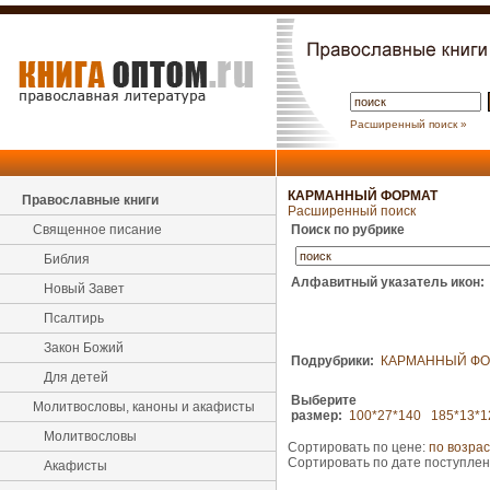
Расширенный поиск »
КАРМАННЫЙ ФОРМАТ
Православные книги
Расширенный поиск
Священное писание
Поиск по рубрике
Библия
Алфавитный указатель икон:
Новый Завет
Псалтирь
Закон Божий
Подрубрики:
КАРМАННЫЙ ФО
Для детей
Выберите
Молитвословы, каноны и акафисты
размер:
100*27*140
185*13*1
Молитвословы
Сортировать по цене:
по возра
Сортировать по дате поступле
Акафисты