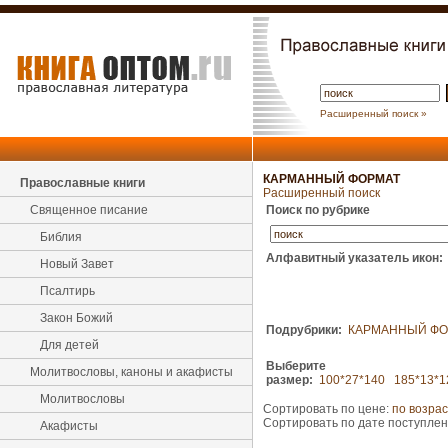
Расширенный поиск »
КАРМАННЫЙ ФОРМАТ
Православные книги
Расширенный поиск
Священное писание
Поиск по рубрике
Библия
Алфавитный указатель икон:
Новый Завет
Псалтирь
Закон Божий
Подрубрики:
КАРМАННЫЙ ФО
Для детей
Выберите
Молитвословы, каноны и акафисты
размер:
100*27*140
185*13*1
Молитвословы
Сортировать по цене:
по возра
Сортировать по дате поступле
Акафисты