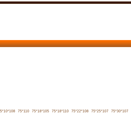
5*10*108
75*110
75*18*105
75*18*110
75*22*108
75*25*107
75*30*107