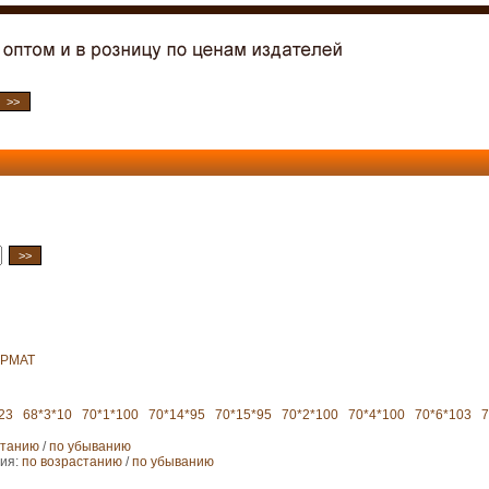
РМАТ
23
68*3*10
70*1*100
70*14*95
70*15*95
70*2*100
70*4*100
70*6*103
7
станию
/
по убыванию
ния:
по возрастанию
/
по убыванию