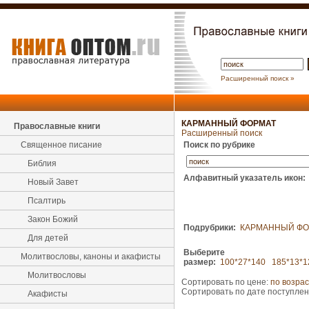
Расширенный поиск »
КАРМАННЫЙ ФОРМАТ
Православные книги
Расширенный поиск
Священное писание
Поиск по рубрике
Библия
Алфавитный указатель икон:
Новый Завет
Псалтирь
Закон Божий
Подрубрики:
КАРМАННЫЙ ФО
Для детей
Выберите
Молитвословы, каноны и акафисты
размер:
100*27*140
185*13*1
Молитвословы
Сортировать по цене:
по возра
Сортировать по дате поступле
Акафисты