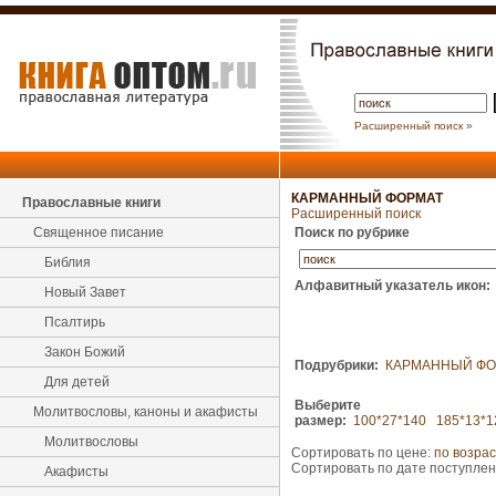
Расширенный поиск »
КАРМАННЫЙ ФОРМАТ
Православные книги
Расширенный поиск
Священное писание
Поиск по рубрике
Библия
Алфавитный указатель икон:
Новый Завет
Псалтирь
Закон Божий
Подрубрики:
КАРМАННЫЙ ФО
Для детей
Выберите
Молитвословы, каноны и акафисты
размер:
100*27*140
185*13*1
Молитвословы
Сортировать по цене:
по возра
Сортировать по дате поступле
Акафисты