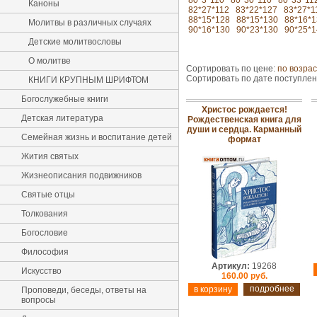
80*3*110
80*30*110
80*33*11
Каноны
82*27*112
83*22*127
83*27*1
88*15*128
88*15*130
88*16*1
Молитвы в различных случаях
90*16*130
90*23*130
90*25*1
Детские молитвословы
О молитве
Сортировать по цене:
по возра
Сортировать по дате поступле
КНИГИ КРУПНЫМ ШРИФТОМ
Богослужебные книги
Христос рождается!
Детская литература
Рождественская книга для
души и сердца. Карманный
Семейная жизнь и воспитание детей
формат
Жития святых
Жизнеописания подвижников
Святые отцы
Толкования
Богословие
Философия
Артикул:
19268
Искусство
160.00 руб.
подробнее
Проповеди, беседы, ответы на
вопросы