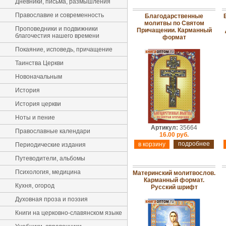
Дневники, письма, размышления
Православие и современность
Благодарственные
молитвы по Святом
Проповедники и подвижники
Причащении. Карманный
благочестия нашего времени
формат
Покаяние, исповедь, причащение
Таинства Церкви
Новоначальным
История
История церкви
Ноты и пение
Артикул:
35664
Православные календари
16.00 руб.
подробнее
Периодические издания
Путеводители, альбомы
Психология, медицина
Материнский молитвослов.
Карманный формат.
Кухня, огород
Русский шрифт
Духовная проза и поэзия
Книги на церковно-славянском языке