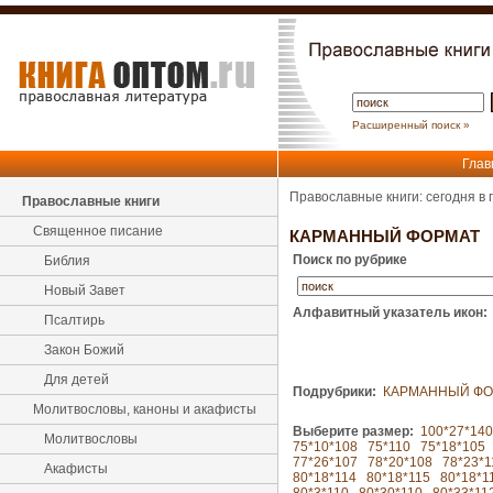
Расширенный поиск »
Глав
Православные книги: сегодня в
Православные книги
Священное писание
КАРМАННЫЙ ФОРМАТ
Поиск по рубрике
Библия
Новый Завет
Алфавитный указатель икон:
Псалтирь
Закон Божий
Для детей
Подрубрики:
КАРМАННЫЙ ФО
Молитвословы, каноны и акафисты
Выберите размер:
100*27*140
Молитвословы
75*10*108
75*110
75*18*105
77*26*107
78*20*108
78*23*1
Акафисты
80*18*114
80*18*115
80*18*1