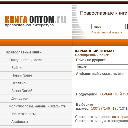
Расширенный поиск »
КАРМАННЫЙ ФОРМАТ
Православные книги
Расширенный поиск
Священное писание
Поиск по рубрике
Библия
Алфавитный указатель икон:
Новый Завет
Псалтирь
Закон Божий
Подрубрики:
КАРМАННЫЙ ФО
Для детей
Выберите
Молитвословы, каноны и акафисты
размер:
100*27*140
185*13*1
Молитвословы
Сортировать по цене:
по возра
Сортировать по дате поступле
Акафисты