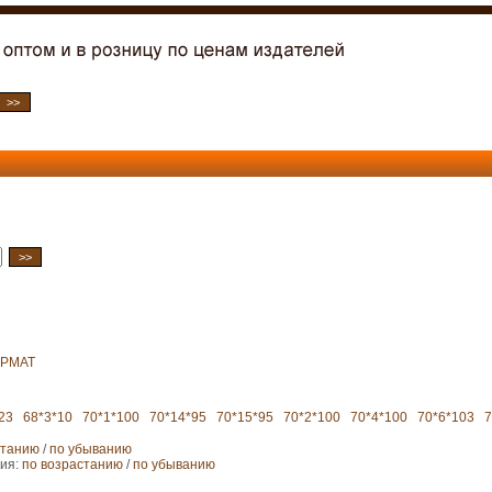
РМАТ
23
68*3*10
70*1*100
70*14*95
70*15*95
70*2*100
70*4*100
70*6*103
7
станию
/
по убыванию
ния:
по возрастанию
/
по убыванию