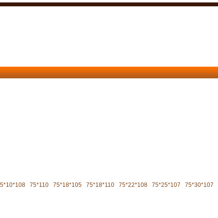
5*10*108
75*110
75*18*105
75*18*110
75*22*108
75*25*107
75*30*107