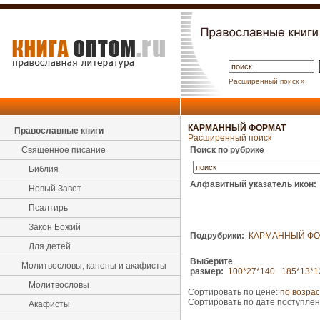
Расширенный поиск »
КАРМАННЫЙ ФОРМАТ
Православные книги
Расширенный поиск
Священное писание
Поиск по рубрике
Библия
Алфавитный указатель икон:
Новый Завет
Псалтирь
Закон Божий
Подрубрики:
КАРМАННЫЙ ФО
Для детей
Выберите
Молитвословы, каноны и акафисты
размер:
100*27*140
185*13*1
Молитвословы
Сортировать по цене:
по возра
Сортировать по дате поступле
Акафисты